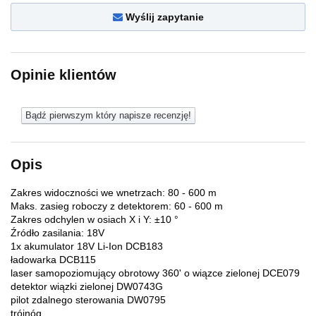
Wyślij zapytanie
Opinie klientów
Bądź pierwszym który napisze recenzję!
Opis
Zakres widoczności we wnetrzach: 80 - 600 m
Maks. zasieg roboczy z detektorem: 60 - 600 m
Zakres odchylen w osiach X i Y: ±10 °
Źródło zasilania: 18V
1x akumulator 18V Li-Ion DCB183
ładowarka DCB115
laser samopoziomujący obrotowy 360' o wiązce zielonej DCE079
detektor wiązki zielonej DW0743G
pilot zdalnego sterowania DW0795
trójnóg