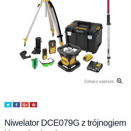
Zobacz większe
Tweetuj
Udostępnij
Google+
Pinterest
Niwelator DCE079G z trójnogiem