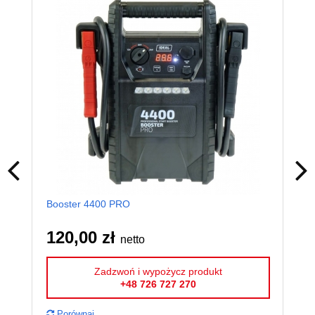
Booster 4400 PRO
Det
120,00 zł
10
netto
Zadzwoń i wypożycz produkt
+48 726 727 270
Porównaj
P