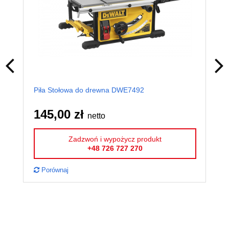
Piła Stołowa do drewna DWE7492
Prz
145,00 zł
12
netto
Zadzwoń i wypożycz produkt
+48 726 727 270
Porównaj
P