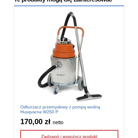
Odkurzacz przemysłowy z pompą wodną
Pom
Husqvarna W250 P
BAS
170,00 zł
14
netto
Zadzwoń i wypożycz produkt