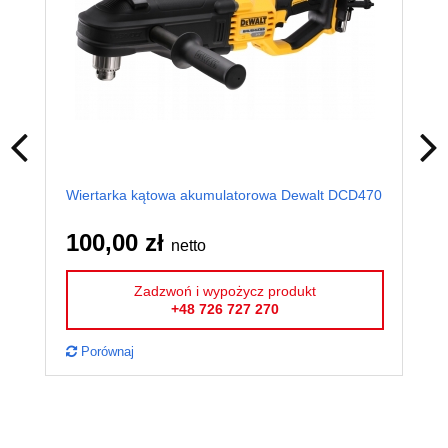
Wiertarka kątowa akumulatorowa Dewalt DCD470
Zak
DC
100,00 zł
50
netto
Zadzwoń i wypożycz produkt
+48 726 727 270
Porównaj
P