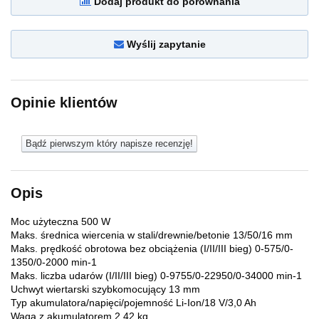
Dodaj produkt do porównania
Wyślij zapytanie
Opinie klientów
Bądź pierwszym który napisze recenzję!
Opis
Moc użyteczna 500 W
Maks. średnica wiercenia w stali/drewnie/betonie 13/50/16 mm
Maks. prędkość obrotowa bez obciążenia (I/II/III bieg) 0-575/0-
1350/0-2000 min-1
Maks. liczba udarów (I/II/III bieg) 0-9755/0-22950/0-34000 min-1
Uchwyt wiertarski szybkomocujący 13 mm
Typ akumulatora/napięci/pojemność Li-Ion/18 V/3,0 Ah
Waga z akumulatorem 2,42 kg