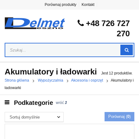
Porównaj produkty
Kontakt
+48 726 727
270
Akumulatory i ładowarki
Jest 12 produktów.
Strona główna
Wypożyczalnia
Akcesoria i osprzęt
Akumulatory i
ładowarki
Podkategorie
wróć
Porównaj (
0
)