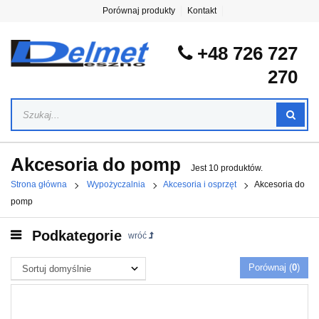
Porównaj produkty
Kontakt
+48 726 727
270
Akcesoria do pomp
Jest 10 produktów.
Strona główna
Wypożyczalnia
Akcesoria i osprzęt
Akcesoria do
pomp
Podkategorie
wróć
Porównaj (
0
)