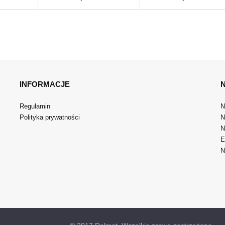
INFORMACJE
Regulamin
N
Polityka prywatności
N
N
E
N