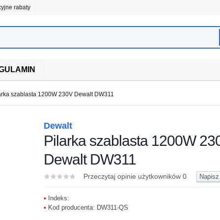
cyjne rabaty
GULAMIN
arka szablasta 1200W 230V Dewalt DW311
Dewalt
Pilarka szablasta 1200W 23
Dewalt DW311
Przeczytaj opinie użytkowników
0
Napisz 
•
Indeks:
•
Kod producenta:
DW311-QS