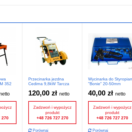
owa
Przecinarka jezdna
Wycinarka do Styropia
CM 352
Cedima 9,8kW Tarcza
"Bonie" 20-50mm
450
120,00 zł
40,00 zł
netto
netto
netto
pożycz
Zadzwoń i wypożycz
Zadzwoń i wypożycz
produkt
produkt
 270
+48 726 727 270
+48 726 727 270
Porównaj
Porównaj